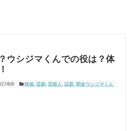
。
？ウシジマくんでの役は？体
！
017/6/8
映画
,
芸能
,
芸能人
,
話題
,
闇金ウシジマくん