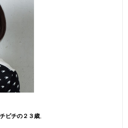
チピチの２３歳
。