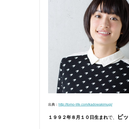
出典：
http://tomo-life.com/kadowakimugi/
ピッ
１９９２年８月１０日生まれ
で、