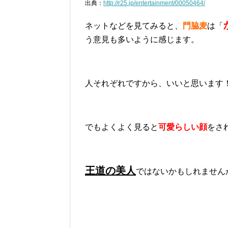
出典：
http://r25.jp/entertainment/00050464/
ネットなどを見てみると、
門脇麦
は「
う意見も多いように感じます。
人それぞれですから、いいと思います
でもよくよく見ると
可愛らしい顔
をさ
王道の美人
ではないかもしれません