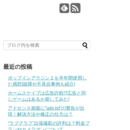
最近の投稿
ポップインアラジン２を半年間使用し
た感想!故障や不具合事例も紹介!
ホームスケイプは広告詐欺!?広告と同
じゲームはあるか探してみた!
アドセンス画面に”ads.txt”の警告が出
現！解決方法や修正の仕方は？
“ラブグラフ”出張撮影の評判は？料金プ
ランやカメラマンについて。