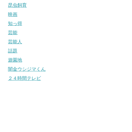
昆虫飼育
映画
知っ得
芸能
芸能人
話題
遊園地
闇金ウシジマくん
２４時間テレビ