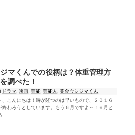
。
シジマくんでの役柄は？体重管理方
作を調べた！
ドラマ
,
映画
,
芸能
,
芸能人
,
闇金ウシジマくん
～、こんにちは！時が経つのは早いもので、２０１６
が終わろうとしています。もう６月ですよ～！６月と
..