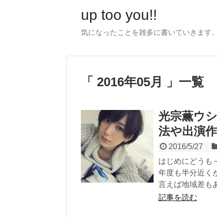
up too you!!
気になったことを雑多に書いていきます
2016年05月
一覧
光宗薫ウ
法や出演
2016/5/27
はじめにどうも
年度も半分近く
言えば地域差もあ.
記事を読む