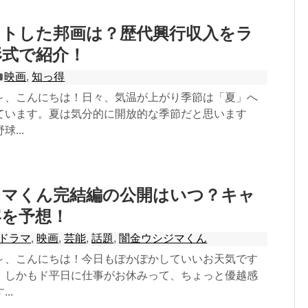
ットした邦画は？歴代興行収入をラ
形式で紹介！
映画
,
知っ得
～、こんにちは！日々、気温が上がり季節は「夏」へ
ています。夏は気分的に開放的な季節だと思います
...
ジマくん完結編の公開はいつ？キャ
容を予想！
ドラマ
,
映画
,
芸能
,
話題
,
闇金ウシジマくん
～、こんにちは！今日もぽかぽかしていいお天気です
、しかもド平日に仕事がお休みって、ちょっと優越感
..