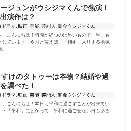
リージュンがウシジマくんで熱演！
出演作は？
ドラマ
,
映画
,
芸能
,
芸能人
,
闇金ウシジマくん
～、こんにちは！時間が経つのは早いもので、早くも
としています。６月と言えば、「梅雨」入りする地域
..
うすけのタトゥーは本物？結婚や過
作を調べた！
ドラマ
,
映画
,
芸能
,
芸能人
,
闇金ウシジマくん
～、こんにちは！本日も平和に過ごすことが出来てい
・・「平和」にとかって、平和に過ごせない日もある
..