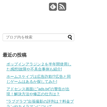
最近の投稿
ポップインアラジン２を半年間使用し
た感想!故障や不具合事例も紹介!
ホームスケイプは広告詐欺!?広告と同
じゲームはあるか探してみた!
アドセンス画面に”ads.txt”の警告が出
現！解決方法や修正の仕方は？
“ラブグラフ”出張撮影の評判は？料金プ
ランやカメラマンについて。