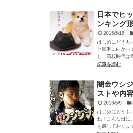
日本でヒ
ンキング
2016/5/16
はじめにどうも
と順調に向かっ
し、高校時代は野球
記事を読む
闇金ウシ
ストや内
2016/5/9
はじめにどうも
ね！こんな日に
を感じております.