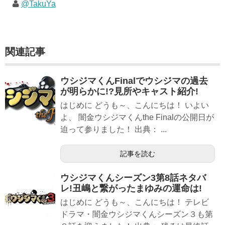
@TakuYa
関連記事
ウシジマくんFinalでウシジマの過去
が明らかに!?見所やキャスト紹介!
はじめに どうも～、こんにちは！ いよい
よ、 闇金ウシジマくんthe Finalの公開日が
迫って参りました！ 出典： ...
記事を読む
ウシジマくんシーズン3第8話ネタバ
レ!丑嶋と繋がったまゆみの運命は!
はじめに どうも～、こんにちは！ テレビ
ドラマ・闇金ウシジマくんシーズン３も第