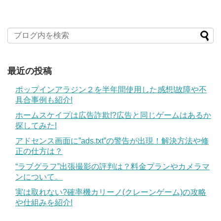
最近の投稿
ポップインアラジン２を半年間使用した感想!故障や不
具合事例も紹介!
ホームスケイプは広告詐欺!?広告と同じゲームはあるか
探してみた!
アドセンス画面に”ads.txt”の警告が出現！解決方法や修
正の仕方は？
“ラブグラフ”出張撮影の評判は？料金プランやカメラマ
ンについて。
実は取れない?確率機カリーノ(クレーンゲーム)の攻略
や仕組みを紹介!