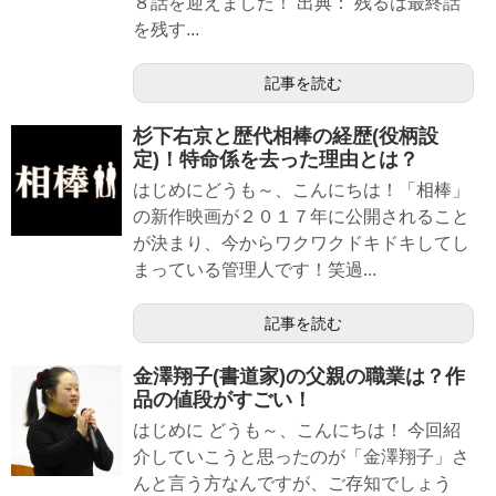
８話を迎えました！ 出典： 残るは最終話
を残す...
記事を読む
杉下右京と歴代相棒の経歴(役柄設
定)！特命係を去った理由とは？
はじめにどうも～、こんにちは！「相棒」
の新作映画が２０１７年に公開されること
が決まり、今からワクワクドキドキしてし
まっている管理人です！笑過...
記事を読む
金澤翔子(書道家)の父親の職業は？作
品の値段がすごい！
はじめに どうも～、こんにちは！ 今回紹
介していこうと思ったのが「金澤翔子」さ
んと言う方なんですが、ご存知でしょう