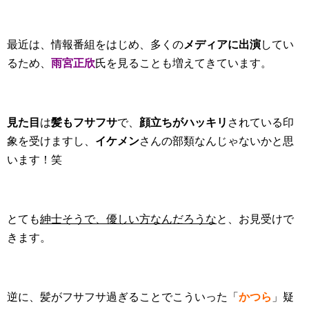
最近は、情報番組をはじめ、多くの
メディアに出演
してい
るため、
雨宮正欣
氏を見ることも増えてきています。
見た目
は
髪もフサフサ
で、
顔立ちがハッキリ
されている印
象を受けますし、
イケメン
さんの部類なんじゃないかと思
います！笑
とても
紳士そうで、優しい方なんだろうな
と、お見受けで
きます。
逆に、髪がフサフサ過ぎることでこういった「
かつら
」疑