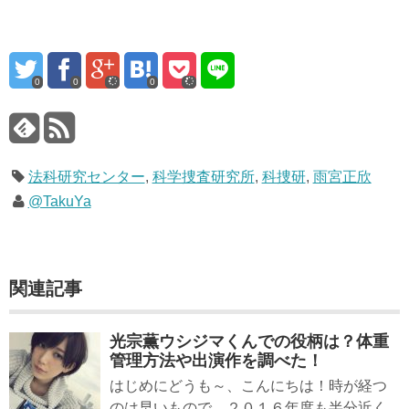
0
0
0
法科研究センター
,
科学捜査研究所
,
科捜研
,
雨宮正欣
@TakuYa
関連記事
光宗薫ウシジマくんでの役柄は？体重
管理方法や出演作を調べた！
はじめにどうも～、こんにちは！時が経つ
のは早いもので、２０１６年度も半分近く