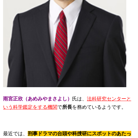
雨宮正欣（あめみやまさよし）
氏は、
法科研究センターと
いう科学鑑定をする機関
で
所長
を務めているようです。
最近では、
刑事ドラマの台頭や科捜研にスポットのあたっ