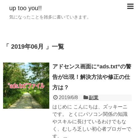
up too you!!
気になったことを雑多に書いていきます。
2019年06月
一覧
アドセンス画面に”ads.txt”の警
告が出現！解決方法や修正の仕
方は？
2019/6/8
副業
はじめに こんにちは、ズッキーニ
です。 とくにパソコン関係の知識
やスキルに長けているわけでもな
く、むしろ乏しい初心者ブロガーで
す。 ...