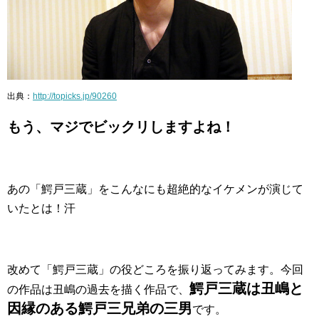
出典：
http://topicks.jp/90260
もう、マジでビックリしますよね！
あの「鰐戸三蔵」をこんなにも超絶的なイケメンが演じて
いたとは！汗
改めて「鰐戸三蔵」の役どころを振り返ってみます。今回
鰐戸三蔵は丑嶋と
の作品は丑嶋の過去を描く作品で、
因縁のある鰐戸三兄弟の三男
です。