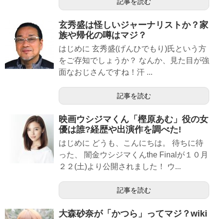
記事を読む
玄秀盛は怪しいジャーナリストか？家
族や帰化の噂はマジ？
はじめに 玄秀盛(げんひでもり)氏という方
をご存知でしょうか？ なんか、見た目が強
面なおじさんですね！汗 ...
記事を読む
映画ウシジマくん「樫原あむ」役の女
優は誰?経歴や出演作を調べた!
はじめに どうも、こんにちは。 待ちに待
った、 闇金ウシジマくんthe Finalが１０月
２２(土)より公開されました！ ウ...
記事を読む
大森砂奈が「かつら」ってマジ？wiki