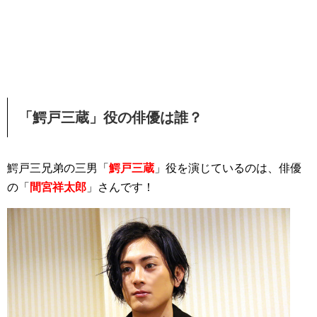
「鰐戸三蔵」役の俳優は誰？
鰐戸三兄弟の三男「
鰐戸三蔵
」役を演じているのは、俳優
の「
間宮祥太郎
」さんです！