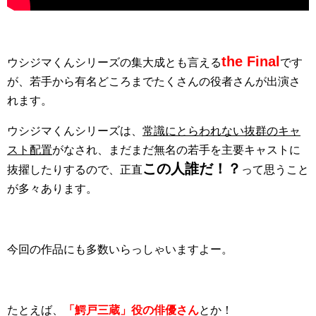
the Final
ウシジマくんシリーズの集大成とも言える
です
が、若手から有名どころまでたくさんの役者さんが出演さ
れます。
ウシジマくんシリーズは、
常識にとらわれない抜群のキャ
スト配置
がなされ、まだまだ無名の若手を主要キャストに
この人誰だ！？
抜擢したりするので、正直
って思うこと
が多々あります。
今回の作品にも多数いらっしゃいますよー。
たとえば、
「鰐戸三蔵」役の俳優さん
とか！