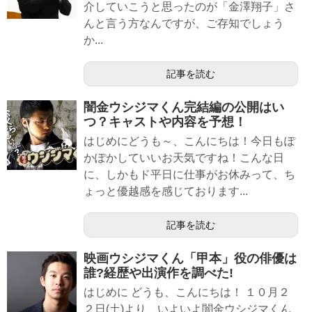
介していこうと思ったのが「金澤翔子」さ
んと言う方なんですが、ご存知でしょう
か...
記事を読む
闇金ウシジマくん完結編の公開はい
つ？キャストや内容を予想！
はじめにどうも～、こんにちは！今日もぽ
かぽかしていいお天気ですね！こんな日
に、しかもド平日に仕事がお休みって、ち
ょっと優越感を感じております...
記事を読む
映画ウシジマくん「甲本」役の俳優は
誰?経歴や出演作を調べた!
はじめに どうも、こんにちは！ １０月２
２日(土)より、いよいよ闇金ウシジマくん