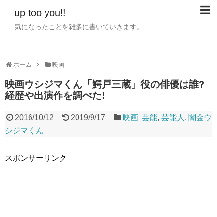
up too you!!
気になったことを雑多に書いていきます。
ホーム
映画
映画ウシジマくん「鰐戸三蔵」役の俳優は誰?
経歴や出演作を調べた!
2016/10/12
2019/9/17
映画
,
芸能
,
芸能人
,
闇金ウ
シジマくん
スポンサーリンク