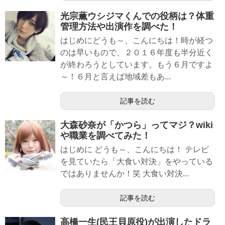
光宗薫ウシジマくんでの役柄は？体重
管理方法や出演作を調べた！
はじめにどうも～、こんにちは！時が経つ
のは早いもので、２０１６年度も半分近く
が終わろうとしています。もう６月ですよ
～！６月と言えば地域差もあ...
記事を読む
大森砂奈が「かつら」ってマジ？wiki
や職業を調べてみた！
はじめに どうも～、こんにちは！ テレビ
を見ていたら「大食い対決」をやっている
ではありませんか！笑 大食い対決...
記事を読む
高橋一生(民王貝原役)が出演したドラ