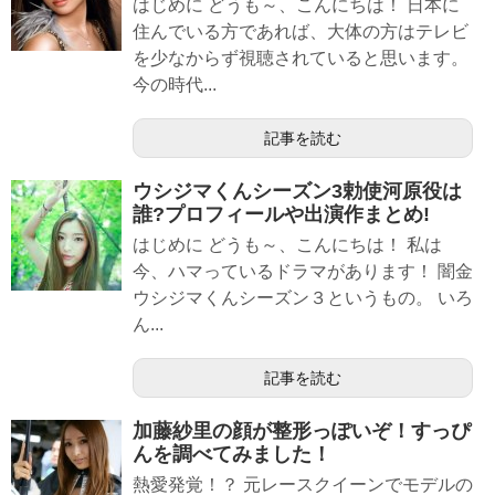
はじめに どうも～、こんにちは！ 日本に
住んでいる方であれば、大体の方はテレビ
を少なからず視聴されていると思います。
今の時代...
記事を読む
ウシジマくんシーズン3勅使河原役は
誰?プロフィールや出演作まとめ!
はじめに どうも～、こんにちは！ 私は
今、ハマっているドラマがあります！ 闇金
ウシジマくんシーズン３というもの。 いろ
ん...
記事を読む
加藤紗里の顔が整形っぽいぞ！すっぴ
んを調べてみました！
熱愛発覚！？ 元レースクイーンでモデルの