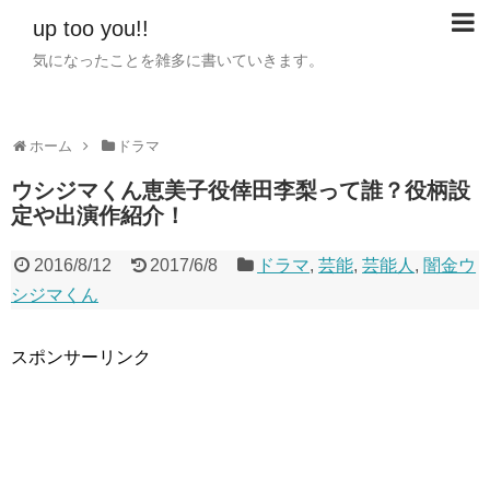
up too you!!
気になったことを雑多に書いていきます。
ホーム
ドラマ
ウシジマくん恵美子役倖田李梨って誰？役柄設
定や出演作紹介！
2016/8/12
2017/6/8
ドラマ
,
芸能
,
芸能人
,
闇金ウ
シジマくん
スポンサーリンク