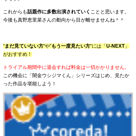
これからも
話題作に多数出演されていく
ことと思います。
今後も真野恵里菜さんの動向から目が離せませんね＾＾
“
まだ見ていない方
“や”
もう一度見たい方
“には「
U-NEXT
」
がおすすめ！
トライアル期間中に退会すれば料金は一切かかりません。
この機会に「闇金ウシジマくん」シリーズはじめ、見たか
った作品を堪能しよう！