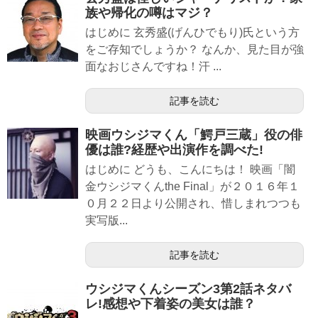
族や帰化の噂はマジ？
はじめに 玄秀盛(げんひでもり)氏という方
をご存知でしょうか？ なんか、見た目が強
面なおじさんですね！汗 ...
記事を読む
映画ウシジマくん「鰐戸三蔵」役の俳
優は誰?経歴や出演作を調べた!
はじめに どうも、こんにちは！ 映画「闇
金ウシジマくんthe Final」が２０１６年１
０月２２日より公開され、惜しまれつつも
実写版...
記事を読む
ウシジマくんシーズン3第2話ネタバ
レ!感想や下着姿の美女は誰？