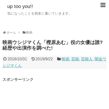
up too you!!
気になったことを雑多に書いていきます。
ホーム
映画
映画ウシジマくん「樫原あむ」役の女優は誰?
経歴や出演作を調べた!
2016/10/31
2019/9/22
映画
,
芸能
,
芸能人
,
闇金ウ
シジマくん
スポンサーリンク