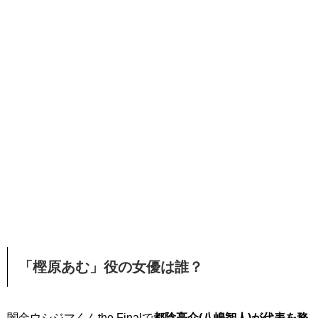
「樫原あむ」役の女優は誰？
闇金ウシジマくんthe Finalで
都陰亮介(八嶋智人)が代表を務