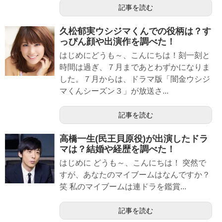
記事を読む
久松郁実ウシジマくんでの役柄は？す
っぴん顔や出演作を調べた！
はじめにどうも～、こんにちは！刻一刻と
時間は過ぎ、７月まであとわずかになりま
した。７月からは、ドラマ版「闇金ウシジ
マくんシーズン３」が放送さ...
記事を読む
高橋一生(民王貝原役)が出演したドラ
マは？結婚や経歴を調べた！
はじめに どうも～、こんにちは！ 突然で
すが、あなたのマイブームはなんですか？
笑 私のマイブームは連ドラを鑑賞...
記事を読む