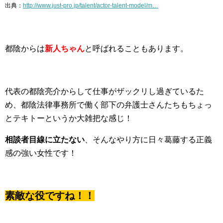
出典：
http://www.just-pro.jp/talent/actor-talent-model/m…
都陰からは
新人ちゃん
と呼ばれることもあります。
代表の都陰亮介からして仕事がザックリし過ぎているた
め、都陰法律事務所で働く部下の弁護士さんたちもちょっ
とテキトーというか大雑把な感じ！
相談者目線に立たない
、そんなやり方に日々葛藤する正義
感の強い女性です！
素敵な役ですね！！